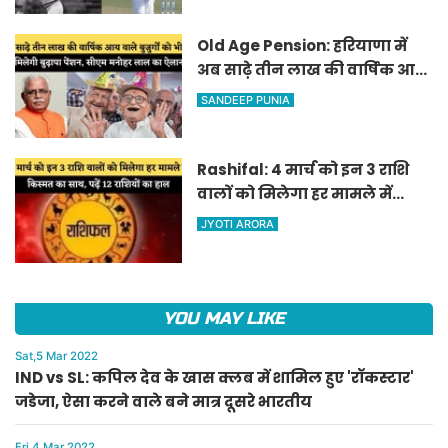
Old Age Pension: हरियाणा में
अब साढ़े तीन लाख की वार्षिक आय
वाले बुजुर्गों को भी मिलेगी बुढ़ापा
SANDEEP PUNIA
पेंशन, सीएम मनोहर लाल का
ऐलान
Rashifal: 4 मार्च को इन 3 राशि
वालों को मिलेगा हर मामले में
किस्मत का साथ, पढ़ें 12 राशियों का
JYOTI ARORA
हाल
YOU MAY LIKE
Sat,5 Mar 2022
IND vs SL: कपिल देव के खास क्लब में शामिल हुए 'रॉकस्टार'
जडेजा, ऐसा करने वाले बने मात्र दूसरे भारतीय
Fri,4 Mar 2022