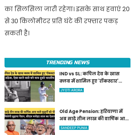
का सिलसिला जारी रहेगा। इसके साथ हवाएं 20
से 30 किलोमीटर प्रति घंटे की रफ्तार पकड़
सकती है।
TRENDING NEWS
IND vs SL: कपिल देव के खास
क्लब में शामिल हुए 'रॉकस्टार'
जडेजा, ऐसा करने वाले बने मात्र
JYOTI ARORA
दूसरे भारतीय
Old Age Pension: हरियाणा में
अब साढ़े तीन लाख की वार्षिक आय
वाले बुजुर्गों को भी मिलेगी बुढ़ापा
SANDEEP PUNIA
पेंशन, सीएम मनोहर लाल का