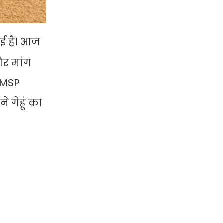
ई है। आज
और मांग
t MSP
े गेहूं का