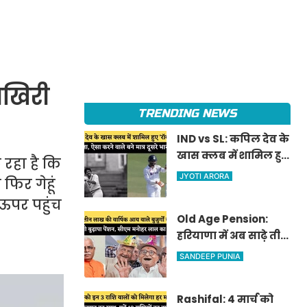
आखिरी
TRENDING NEWS
IND vs SL: कपिल देव के
खास क्लब में शामिल हुए
 रहा है कि
'रॉकस्टार' जडेजा, ऐसा
JYOTI ARORA
फिर गेहूं
करने वाले बने मात्र दूसरे
े ऊपर पहुंच
भारतीय
Old Age Pension:
हरियाणा में अब साढ़े तीन
लाख की वार्षिक आय
SANDEEP PUNIA
वाले बुजुर्गों को भी
मिलेगी बुढ़ापा पेंशन,
Rashifal: 4 मार्च को
सीएम मनोहर लाल का