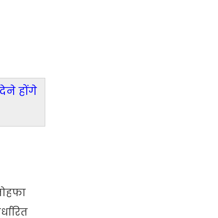
ने होंगे
 तोहफा
्धारित