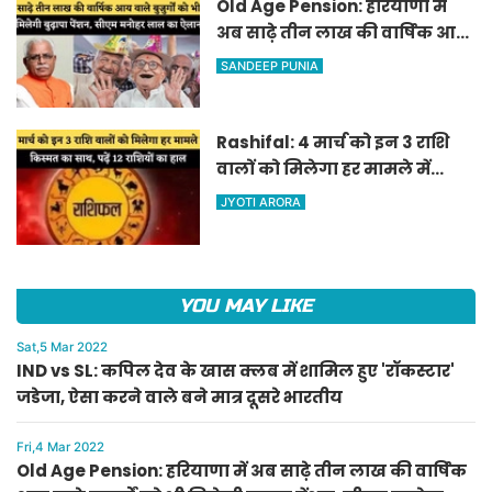
Old Age Pension: हरियाणा में
अब साढ़े तीन लाख की वार्षिक आय
वाले बुजुर्गों को भी मिलेगी बुढ़ापा
SANDEEP PUNIA
पेंशन, सीएम मनोहर लाल का
ऐलान
Rashifal: 4 मार्च को इन 3 राशि
वालों को मिलेगा हर मामले में
किस्मत का साथ, पढ़ें 12 राशियों का
JYOTI ARORA
हाल
YOU MAY LIKE
Sat,5 Mar 2022
IND vs SL: कपिल देव के खास क्लब में शामिल हुए 'रॉकस्टार'
जडेजा, ऐसा करने वाले बने मात्र दूसरे भारतीय
Fri,4 Mar 2022
Old Age Pension: हरियाणा में अब साढ़े तीन लाख की वार्षिक