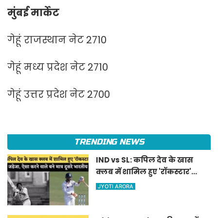
मुंबई मार्केट
गेहूं राजस्थान नेट 2710
गेहूं मध्य प्रदेश नेट 2710
गेहूं उत्तर प्रदेश नेट 2700
TRENDING NEWS
IND vs SL: कपिल देव के खास
क्लब में शामिल हुए 'रॉकस्टार'
जडेजा, ऐसा करने वाले बने मात्र
JYOTI ARORA
दूसरे भारतीय