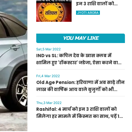
इन 3 राशि वालों को
ऐलान
मिलेगा हर मामले में
JYOTI ARORA
किस्मत का साथ, पढ़ें 12
राशियों का हाल
YOU MAY LIKE
Sat,5 Mar 2022
IND vs SL: कपिल देव के खास क्लब में
शामिल हुए 'रॉकस्टार' जडेजा, ऐसा करने वाले
बने मात्र दूसरे भारतीय
Fri,4 Mar 2022
Old Age Pension: हरियाणा में अब साढ़े तीन
लाख की वार्षिक आय वाले बुजुर्गों को भी
मिलेगी बुढ़ापा पेंशन, सीएम मनोहर लाल का
ऐलान
Thu,3 Mar 2022
Rashifal: 4 मार्च को इन 3 राशि वालों को
मिलेगा हर मामले में किस्मत का साथ, पढ़ें 12
राशियों का हाल