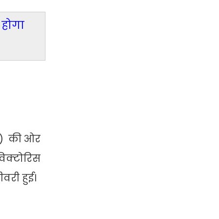
 होगा
es) की ओर
 विक्टोरिस
वरी हुई।