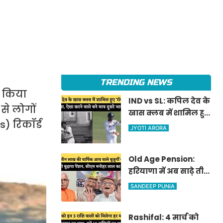
TRENDING NEWS
द किया
IND vs SL: कपिल देव के
से लोगों
खास क्लब में शामिल हुए
s) रिकॉर्ड
'रॉकस्टार' जडेजा, ऐसा
JYOTI ARORA
करने वाले बने मात्र दूसरे
भारतीय
Old Age Pension:
हरियाणा में अब साढ़े तीन
लाख की वार्षिक आय
SANDEEP PUNIA
वाले बुजुर्गों को भी
मिलेगी बुढ़ापा पेंशन,
Rashifal: 4 मार्च को
सीएम मनोहर लाल का