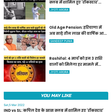
क्लब में शामिल हुए 'रॉकस्टार'
जडेजा, ऐसा करने वाले बने मात्र
JYOTI ARORA
दूसरे भारतीय
Old Age Pension: हरियाणा में
अब साढ़े तीन लाख की वार्षिक आय
वाले बुजुर्गों को भी मिलेगी बुढ़ापा
SANDEEP PUNIA
पेंशन, सीएम मनोहर लाल का
ऐलान
Rashifal: 4 मार्च को इन 3 राशि
वालों को मिलेगा हर मामले में
किस्मत का साथ, पढ़ें 12 राशियों का
JYOTI ARORA
हाल
YOU MAY LIKE
Sat,5 Mar 2022
IND vs SL: कपिल देव के खास क्लब में शामिल हुए 'रॉकस्टार'