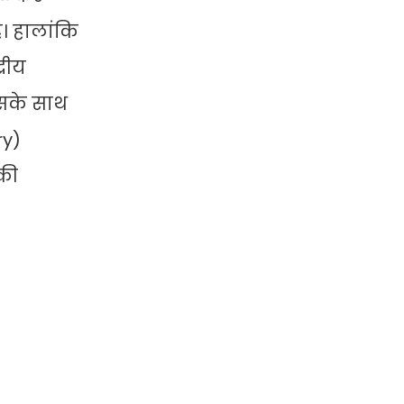
ै। हालांकि
्रीय
इसके साथ
ry)
 की