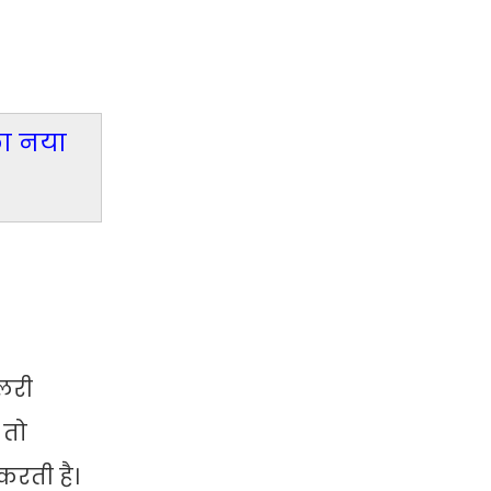
 का नया
ैलरी
 तो
करती है।