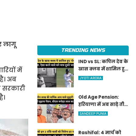
र लागू
TRENDING NEWS
IND vs SL: कपिल देव के
खास क्लब में शामिल हुए
ियों में
'रॉकस्टार' जडेजा, ऐसा
है। अब
JYOTI ARORA
करने वाले बने मात्र दूसरे
ही सरकारी
भारतीय
ै।
Old Age Pension:
हरियाणा में अब साढ़े तीन
लाख की वार्षिक आय
SANDEEP PUNIA
वाले बुजुर्गों को भी
मिलेगी बुढ़ापा पेंशन,
Rashifal: 4 मार्च को
सीएम मनोहर लाल का