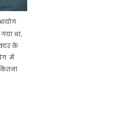
न आयोग
 गया था,
क्टर के
ग में
ं कितना