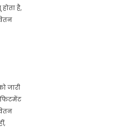
होता है,
 वेतन
को जारी
 फिटमेंट
वेतन
ं,