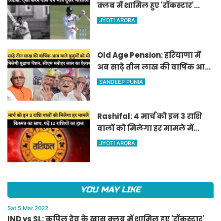
क्लब में शामिल हुए 'रॉकस्टार'
जडेजा, ऐसा करने वाले बने मात्र
JYOTI ARORA
दूसरे भारतीय
Old Age Pension: हरियाणा में
अब साढ़े तीन लाख की वार्षिक आय
वाले बुजुर्गों को भी मिलेगी बुढ़ापा
SANDEEP PUNIA
पेंशन, सीएम मनोहर लाल का
ऐलान
Rashifal: 4 मार्च को इन 3 राशि
वालों को मिलेगा हर मामले में
किस्मत का साथ, पढ़ें 12 राशियों का
JYOTI ARORA
हाल
YOU MAY LIKE
Sat,5 Mar 2022
IND vs SL: कपिल देव के खास क्लब में शामिल हुए 'रॉकस्टार'