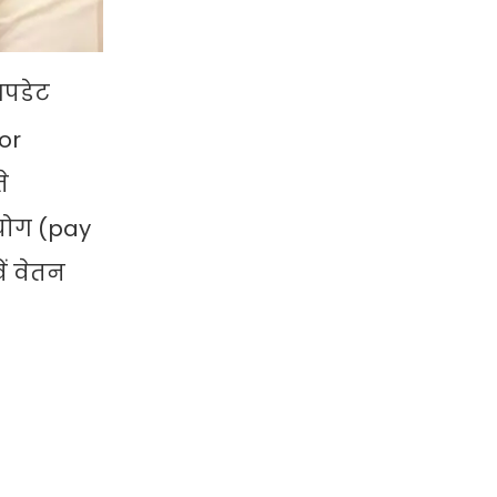
अपडेट
or
े
आयोग (pay
ें वेतन