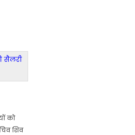
ी सैलरी
यों को
सचिव शिव