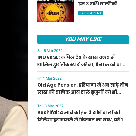
इन 3 राशि वालों को
ऐलान
मिलेगा हर मामले में
JYOTI ARORA
किस्मत का साथ, पढ़ें 12
राशियों का हाल
YOU MAY LIKE
Sat,5 Mar 2022
IND vs SL: कपिल देव के खास क्लब में
शामिल हुए 'रॉकस्टार' जडेजा, ऐसा करने वाले
बने मात्र दूसरे भारतीय
Fri,4 Mar 2022
Old Age Pension: हरियाणा में अब साढ़े तीन
लाख की वार्षिक आय वाले बुजुर्गों को भी
मिलेगी बुढ़ापा पेंशन, सीएम मनोहर लाल का
ऐलान
Thu,3 Mar 2022
Rashifal: 4 मार्च को इन 3 राशि वालों को
मिलेगा हर मामले में किस्मत का साथ, पढ़ें 12
राशियों का हाल