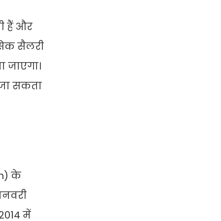
हैं और
ेसिक सैलरी
या जाएगा।
ा जा सकता
n) के
 जनवरी
014 में