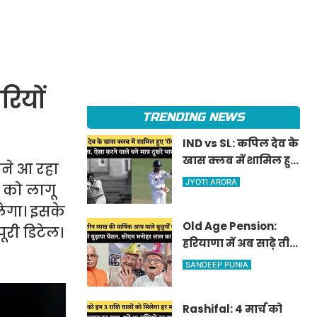
ियों
TRENDING NEWS
IND vs SL: कपिल देव के
खास क्लब में शामिल हुए
मने आ रहा
'रॉकस्टार' जडेजा, ऐसा
JYOTI ARORA
 को लागू
करने वाले बने मात्र दूसरे
लेगा। इसके
भारतीय
Old Age Pension:
ूरी डिटेल।
हरियाणा में अब साढ़े तीन
लाख की वार्षिक आय
SANDEEP PUNIA
वाले बुजुर्गों को भी
मिलेगी बुढ़ापा पेंशन,
Rashifal: 4 मार्च को
सीएम मनोहर लाल का