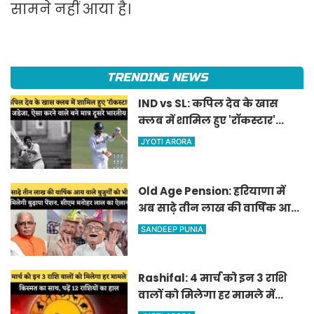
सामने नहीं आया है।
TRENDING NEWS
IND vs SL: कपिल देव के खास
क्लब में शामिल हुए 'रॉकस्टार'
जडेजा, ऐसा करने वाले बने मात्र
JYOTI ARORA
दूसरे भारतीय
Old Age Pension: हरियाणा में
अब साढ़े तीन लाख की वार्षिक आय
वाले बुजुर्गों को भी मिलेगी बुढ़ापा
SANDEEP PUNIA
पेंशन, सीएम मनोहर लाल का
ऐलान
Rashifal: 4 मार्च को इन 3 राशि
वालों को मिलेगा हर मामले में
किस्मत का साथ, पढ़ें 12 राशियों का