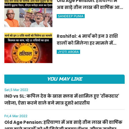
Old Age Pension: हरियाणा में
अब साढ़े तीन लाख की वार्षिक आय
वाले बुजुर्गों को भी मिलेगी बुढ़ापा
SANDEEP PUNIA
पेंशन, सीएम मनोहर लाल का
ऐलान
Rashifal: 4 मार्च को इन 3 राशि
वालों को मिलेगा हर मामले में
किस्मत का साथ, पढ़ें 12 राशियों का
JYOTI ARORA
हाल
YOU MAY LIKE
Sat,5 Mar 2022
IND vs SL: कपिल देव के खास क्लब में शामिल हुए 'रॉकस्टार'
जडेजा, ऐसा करने वाले बने मात्र दूसरे भारतीय
Fri,4 Mar 2022
Old Age Pension: हरियाणा में अब साढ़े तीन लाख की वार्षिक