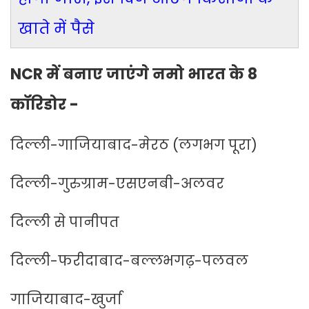
खाते में पैसे
NCR में बनाए जाएंगे नमो भारत के 8
कॉरिडोर -
दिल्ली-गाजियाबाद-मेरठ (लगभग पूरा)
दिल्ली-गुरुग्राम-एसएनबी-अलवर
दिल्ली से पानीपत
दिल्ली-फरीदाबाद-बल्लभगढ़-पलवल
गाजियाबाद-खुर्जा