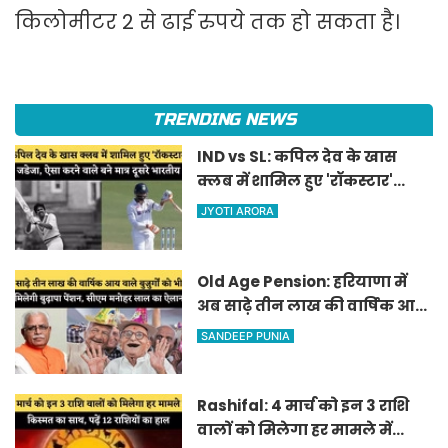
किलोमीटर 2 से ढाई रुपये तक हो सकता है।
TRENDING NEWS
IND vs SL: कपिल देव के खास
क्लब में शामिल हुए 'रॉकस्टार'
जडेजा, ऐसा करने वाले बने मात्र
JYOTI ARORA
दूसरे भारतीय
Old Age Pension: हरियाणा में
अब साढ़े तीन लाख की वार्षिक आय
वाले बुजुर्गों को भी मिलेगी बुढ़ापा
SANDEEP PUNIA
पेंशन, सीएम मनोहर लाल का
ऐलान
Rashifal: 4 मार्च को इन 3 राशि
वालों को मिलेगा हर मामले में