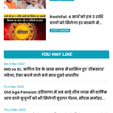
पेंशन, सीएम मनोहर लाल का
ऐलान
Rashifal: 4 मार्च को इन 3 राशि
वालों को मिलेगा हर मामले में
किस्मत का साथ, पढ़ें 12 राशियों का
JYOTI ARORA
हाल
YOU MAY LIKE
Sat,5 Mar 2022
IND vs SL: कपिल देव के खास क्लब में शामिल हुए 'रॉकस्टार'
जडेजा, ऐसा करने वाले बने मात्र दूसरे भारतीय
Fri,4 Mar 2022
Old Age Pension: हरियाणा में अब साढ़े तीन लाख की वार्षिक
आय वाले बुजुर्गों को भी मिलेगी बुढ़ापा पेंशन, सीएम मनोहर
लाल का ऐलान
Thu,3 Mar 2022