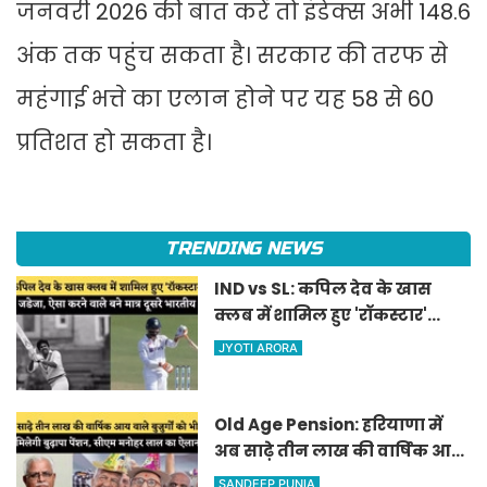
जनवरी 2026 की बात करें तो इंडेक्स अभी 148.6
अंक तक पहुंच सकता है। सरकार की तरफ से
महंगाई भत्ते का एलान होने पर यह 58 से 60
प्रतिशत हो सकता है।
TRENDING NEWS
IND vs SL: कपिल देव के खास
क्लब में शामिल हुए 'रॉकस्टार'
जडेजा, ऐसा करने वाले बने मात्र
JYOTI ARORA
दूसरे भारतीय
Old Age Pension: हरियाणा में
अब साढ़े तीन लाख की वार्षिक आय
वाले बुजुर्गों को भी मिलेगी बुढ़ापा
SANDEEP PUNIA