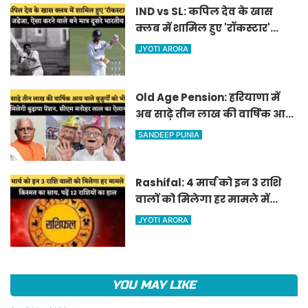
IND vs SL: कपिल देव के खास
क्लब में शामिल हुए 'रॉकस्टार'
जडेजा, ऐसा करने वाले बने मात्र
JYOTI ARORA
दूसरे भारतीय
Old Age Pension: हरियाणा में
अब साढ़े तीन लाख की वार्षिक आय
वाले बुजुर्गों को भी मिलेगी बुढ़ापा
SANDEEP PUNIA
पेंशन, सीएम मनोहर लाल का
ऐलान
Rashifal: 4 मार्च को इन 3 राशि
वालों को मिलेगा हर मामले में
किस्मत का साथ, पढ़ें 12 राशियों का
JYOTI ARORA
हाल
YOU MAY LIKE