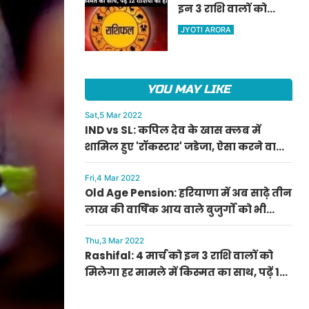
इन 3 राशि वालों को
ऐलान
मिलेगा हर मामले में
JYOTI ARORA
किस्मत का साथ, पढ़ें 12
राशियों का हाल
YOU MAY LIKE
Sat,5 Mar 2022
IND vs SL: कपिल देव के खास क्लब में
शामिल हुए 'रॉकस्टार' जडेजा, ऐसा करने वाले
बने मात्र दूसरे भारतीय
Fri,4 Mar 2022
Old Age Pension: हरियाणा में अब साढ़े तीन
लाख की वार्षिक आय वाले बुजुर्गों को भी
मिलेगी बुढ़ापा पेंशन, सीएम मनोहर लाल का
ऐलान
Thu,3 Mar 2022
Rashifal: 4 मार्च को इन 3 राशि वालों को
मिलेगा हर मामले में किस्मत का साथ, पढ़ें 12
राशियों का हाल