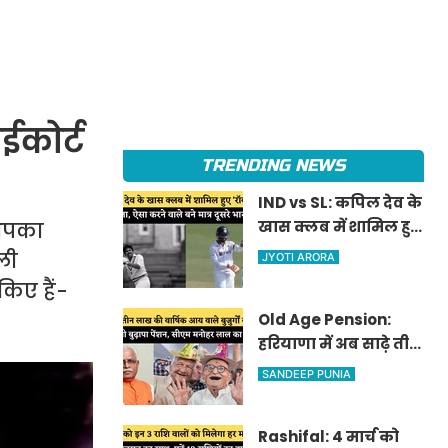
ईकोर्ट
TRENDING NEWS
IND vs SL: कपिल देव के
खास क्लब में शामिल हुए
 आपका
'रॉकस्टार' जडेजा, ऐसा
ली
JYOTI ARORA
करने वाले बने मात्र दूसरे
किए हैं-
भारतीय
Old Age Pension:
हरियाणा में अब साढ़े तीन
लाख की वार्षिक आय
SANDEEP PUNIA
वाले बुजुर्गों को भी
मिलेगी बुढ़ापा पेंशन,
Rashifal: 4 मार्च को
सीएम मनोहर लाल का