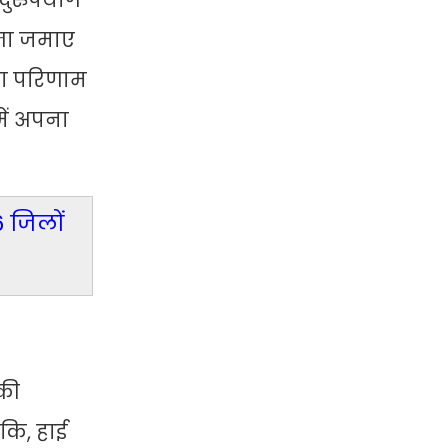
 दुरुपयोग
ब्जा जमाए
धा परिणाम
में अपना
6 जिलों
 की
ंकि, हाई