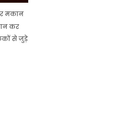
 और मकान
शान कर
ं से जुड़े