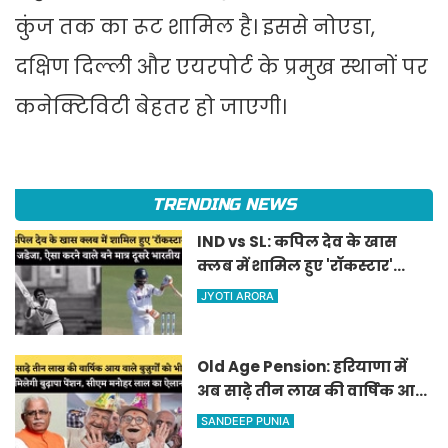
कुंज तक का रूट शामिल है। इससे नोएडा,
दक्षिण दिल्ली और एयरपोर्ट के प्रमुख स्थानों पर
कनेक्टिविटी बेहतर हो जाएगी।
TRENDING NEWS
IND vs SL: कपिल देव के खास
क्लब में शामिल हुए 'रॉकस्टार'
जडेजा, ऐसा करने वाले बने मात्र
JYOTI ARORA
दूसरे भारतीय
Old Age Pension: हरियाणा में
अब साढ़े तीन लाख की वार्षिक आय
वाले बुजुर्गों को भी मिलेगी बुढ़ापा
SANDEEP PUNIA
पेंशन, सीएम मनोहर लाल का