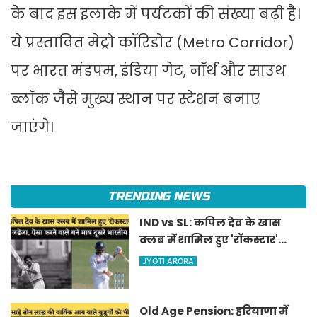
के बाद इस इलाके में पर्यटकों की संख्या बढ़ी है।
ये प्रस्तावित मेट्रो कॉरिडोर (Metro Corridor)
पर भारत मंडपम, इंडिया गेट, नॉर्थ और साउथ
ब्लॉक जैसे मुख्य स्थान पर स्टेशन बनाए
जाएंगे।
TRENDING NEWS
IND vs SL: कपिल देव के खास
क्लब में शामिल हुए 'रॉकस्टार'
जडेजा, ऐसा करने वाले बने मात्र
JYOTI ARORA
दूसरे भारतीय
Old Age Pension: हरियाणा में