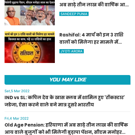
अब साढ़े तीन लाख की वार्षिक आय
वाले बुजुर्गों को भी मिलेगी बुढ़ापा
SANDEEP PUNIA
पेंशन, सीएम मनोहर लाल का
ऐलान
Rashifal: 4 मार्च को इन 3 राशि
वालों को मिलेगा हर मामले में
किस्मत का साथ, पढ़ें 12 राशियों का
JYOTI ARORA
हाल
YOU MAY LIKE
Sat,5 Mar 2022
IND vs SL: कपिल देव के खास क्लब में शामिल हुए 'रॉकस्टार'
जडेजा, ऐसा करने वाले बने मात्र दूसरे भारतीय
Fri,4 Mar 2022
Old Age Pension: हरियाणा में अब साढ़े तीन लाख की वार्षिक
आय वाले बुजुर्गों को भी मिलेगी बुढ़ापा पेंशन, सीएम मनोहर