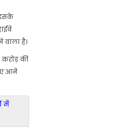
 इसके
हाईवे
 वाला है।
0 करोड़ की
िए आने
में