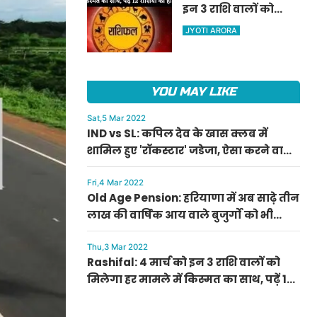
इन 3 राशि वालों को
ऐलान
मिलेगा हर मामले में
JYOTI ARORA
किस्मत का साथ, पढ़ें 12
राशियों का हाल
YOU MAY LIKE
Sat,5 Mar 2022
IND vs SL: कपिल देव के खास क्लब में
शामिल हुए 'रॉकस्टार' जडेजा, ऐसा करने वाले
बने मात्र दूसरे भारतीय
Fri,4 Mar 2022
Old Age Pension: हरियाणा में अब साढ़े तीन
लाख की वार्षिक आय वाले बुजुर्गों को भी
मिलेगी बुढ़ापा पेंशन, सीएम मनोहर लाल का
ऐलान
Thu,3 Mar 2022
Rashifal: 4 मार्च को इन 3 राशि वालों को
मिलेगा हर मामले में किस्मत का साथ, पढ़ें 12
राशियों का हाल