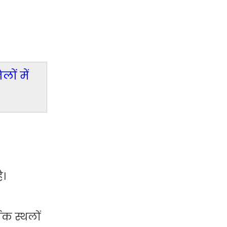
ों में
ै।
िक स्थलों