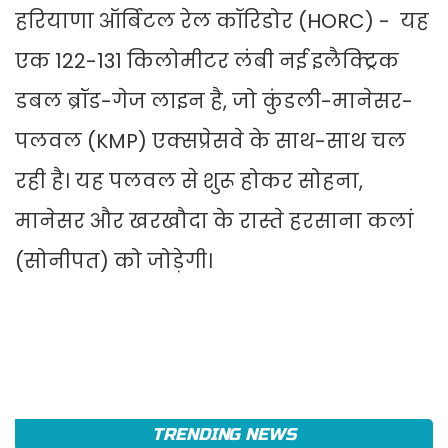
हरियाणा ऑर्बिटल रेल कॉरिडोर (HORC) - यह
एक 122-131 किलोमीटर लंबी नई इलैक्ट्रिक
डबल ब्रॉड-गेज लाइन है, जो कुंडली-मानेसर-
पलवल (KMP) एक्सप्रेसवे के साथ-साथ चल
रही है। यह पलवल से शुरू होकर सोहना,
मानेसर और खरखौदा के रास्ते हरसाना कलां
(सोनीपत) को जोड़ेगी।
TRENDING NEWS