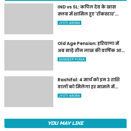
IND vs SL: कपिल देव के खास
क्लब में शामिल हुए 'रॉकस्टार'
जडेजा, ऐसा करने वाले बने मात्र
JYOTI ARORA
दूसरे भारतीय
Old Age Pension: हरियाणा में
अब साढ़े तीन लाख की वार्षिक आय
वाले बुजुर्गों को भी मिलेगी बुढ़ापा
SANDEEP PUNIA
पेंशन, सीएम मनोहर लाल का
ऐलान
Rashifal: 4 मार्च को इन 3 राशि
वालों को मिलेगा हर मामले में
किस्मत का साथ, पढ़ें 12 राशियों का
JYOTI ARORA
हाल
YOU MAY LIKE