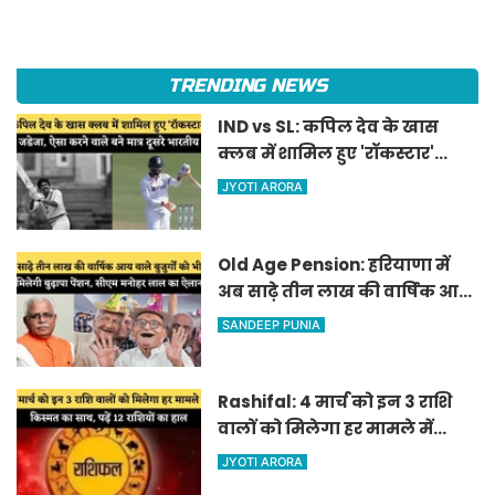
TRENDING NEWS
IND vs SL: कपिल देव के खास
क्लब में शामिल हुए 'रॉकस्टार'
जडेजा, ऐसा करने वाले बने मात्र
JYOTI ARORA
दूसरे भारतीय
Old Age Pension: हरियाणा में
अब साढ़े तीन लाख की वार्षिक आय
वाले बुजुर्गों को भी मिलेगी बुढ़ापा
SANDEEP PUNIA
पेंशन, सीएम मनोहर लाल का
ऐलान
Rashifal: 4 मार्च को इन 3 राशि
वालों को मिलेगा हर मामले में
किस्मत का साथ, पढ़ें 12 राशियों का
JYOTI ARORA
हाल