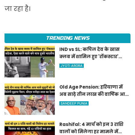
जा रहा है।
TRENDING NEWS
IND vs SL: कपिल देव के खास
क्लब में शामिल हुए 'रॉकस्टार'
जडेजा, ऐसा करने वाले बने मात्र
JYOTI ARORA
दूसरे भारतीय
Old Age Pension: हरियाणा में
अब साढ़े तीन लाख की वार्षिक आय
वाले बुजुर्गों को भी मिलेगी बुढ़ापा
SANDEEP PUNIA
पेंशन, सीएम मनोहर लाल का
ऐलान
Rashifal: 4 मार्च को इन 3 राशि
वालों को मिलेगा हर मामले में