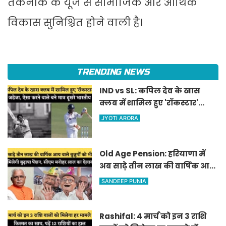
तकनीक के यूज से सामाजिक और आर्थिक
विकास सुनिश्चित होने वाली है।
TRENDING NEWS
IND vs SL: कपिल देव के खास
क्लब में शामिल हुए 'रॉकस्टार'
जडेजा, ऐसा करने वाले बने मात्र
JYOTI ARORA
दूसरे भारतीय
Old Age Pension: हरियाणा में
अब साढ़े तीन लाख की वार्षिक आय
वाले बुजुर्गों को भी मिलेगी बुढ़ापा
SANDEEP PUNIA
पेंशन, सीएम मनोहर लाल का
ऐलान
Rashifal: 4 मार्च को इन 3 राशि