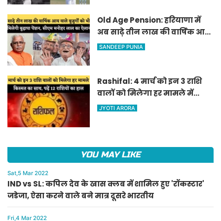
Old Age Pension: हरियाणा में
अब साढ़े तीन लाख की वार्षिक आय
वाले बुजुर्गों को भी मिलेगी बुढ़ापा
SANDEEP PUNIA
पेंशन, सीएम मनोहर लाल का
ऐलान
Rashifal: 4 मार्च को इन 3 राशि
वालों को मिलेगा हर मामले में
किस्मत का साथ, पढ़ें 12 राशियों का
JYOTI ARORA
हाल
YOU MAY LIKE
Sat,5 Mar 2022
IND vs SL: कपिल देव के खास क्लब में शामिल हुए 'रॉकस्टार'
जडेजा, ऐसा करने वाले बने मात्र दूसरे भारतीय
Fri,4 Mar 2022