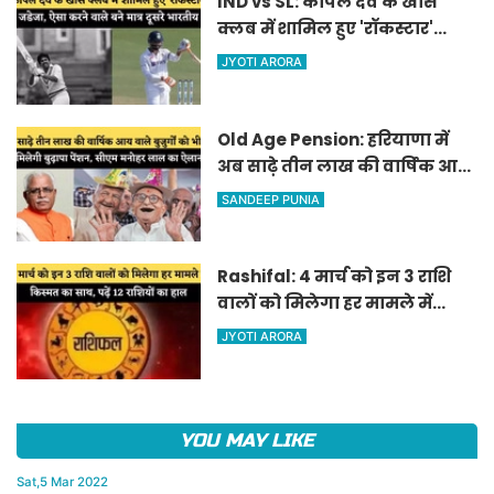
IND vs SL: कपिल देव के खास
क्लब में शामिल हुए 'रॉकस्टार'
जडेजा, ऐसा करने वाले बने मात्र
JYOTI ARORA
दूसरे भारतीय
Old Age Pension: हरियाणा में
अब साढ़े तीन लाख की वार्षिक आय
वाले बुजुर्गों को भी मिलेगी बुढ़ापा
SANDEEP PUNIA
पेंशन, सीएम मनोहर लाल का
ऐलान
Rashifal: 4 मार्च को इन 3 राशि
वालों को मिलेगा हर मामले में
किस्मत का साथ, पढ़ें 12 राशियों का
JYOTI ARORA
हाल
YOU MAY LIKE
Sat,5 Mar 2022