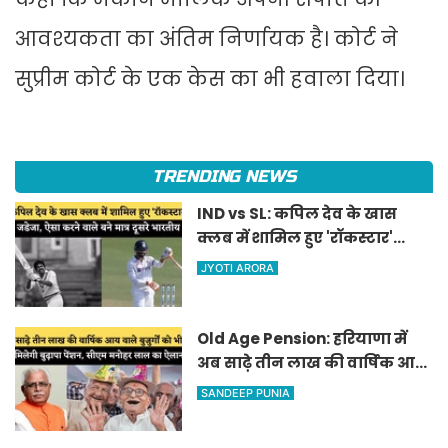
आवश्यकता का अंतिम निर्णायक है। कोर्ट ने
सुप्रीम कोर्ट के एक केस का भी हवाला दिया।
TRENDING NEWS
IND vs SL: कपिल देव के खास
क्लब में शामिल हुए 'रॉकस्टार'
जडेजा, ऐसा करने वाले बने मात्र
JYOTI ARORA
दूसरे भारतीय
Old Age Pension: हरियाणा में
अब साढ़े तीन लाख की वार्षिक आय
वाले बुजुर्गों को भी मिलेगी बुढ़ापा
SANDEEP PUNIA
पेंशन, सीएम मनोहर लाल का
ऐलान