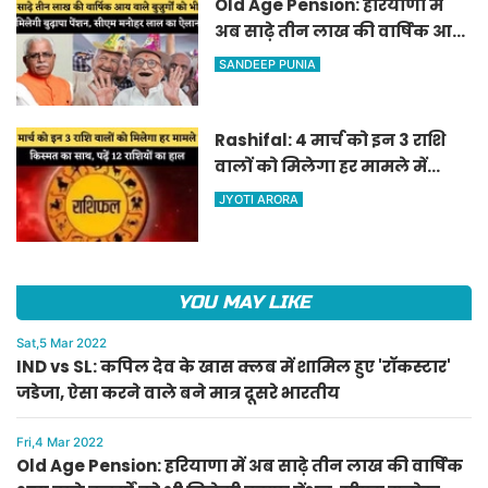
Old Age Pension: हरियाणा में
अब साढ़े तीन लाख की वार्षिक आय
वाले बुजुर्गों को भी मिलेगी बुढ़ापा
SANDEEP PUNIA
पेंशन, सीएम मनोहर लाल का
ऐलान
Rashifal: 4 मार्च को इन 3 राशि
वालों को मिलेगा हर मामले में
किस्मत का साथ, पढ़ें 12 राशियों का
JYOTI ARORA
हाल
YOU MAY LIKE
Sat,5 Mar 2022
IND vs SL: कपिल देव के खास क्लब में शामिल हुए 'रॉकस्टार'
जडेजा, ऐसा करने वाले बने मात्र दूसरे भारतीय
Fri,4 Mar 2022
Old Age Pension: हरियाणा में अब साढ़े तीन लाख की वार्षिक