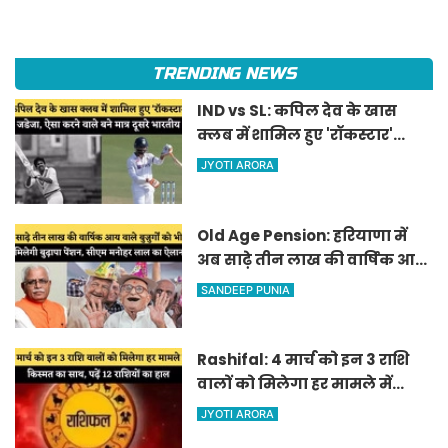
TRENDING NEWS
IND vs SL: कपिल देव के खास
क्लब में शामिल हुए 'रॉकस्टार'
जडेजा, ऐसा करने वाले बने मात्र
JYOTI ARORA
दूसरे भारतीय
Old Age Pension: हरियाणा में
अब साढ़े तीन लाख की वार्षिक आय
वाले बुजुर्गों को भी मिलेगी बुढ़ापा
SANDEEP PUNIA
पेंशन, सीएम मनोहर लाल का
ऐलान
Rashifal: 4 मार्च को इन 3 राशि
वालों को मिलेगा हर मामले में
किस्मत का साथ, पढ़ें 12 राशियों का
JYOTI ARORA
हाल