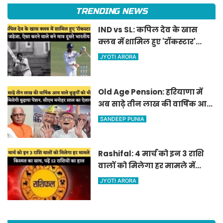
TRENDING NEWS
IND vs SL: कपिल देव के खास
क्लब में शामिल हुए 'रॉकस्टार'
जडेजा, ऐसा करने वाले बने मात्र
JYOTI ARORA
दूसरे भारतीय
Old Age Pension: हरियाणा में
अब साढ़े तीन लाख की वार्षिक आय
वाले बुजुर्गों को भी मिलेगी बुढ़ापा
SANDEEP PUNIA
पेंशन, सीएम मनोहर लाल का
ऐलान
Rashifal: 4 मार्च को इन 3 राशि
वालों को मिलेगा हर मामले में
किस्मत का साथ, पढ़ें 12 राशियों का
JYOTI ARORA
हाल