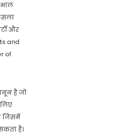
ेखभाल
फैसला
पर्टी और
nts and
r of
नून है जो
े लिए
 जिसमें
 सकता है।