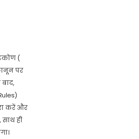
टिकोण (
कानून पर
 बाद,
Rules)
रा करें और
, साथ ही
एगा।