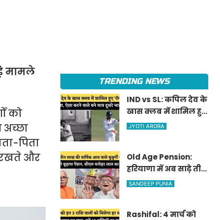
ड़े मामले
TRENDING NEWS
IND vs SL: कपिल देव के
खास क्लब में शामिल हुए
गों को
'रॉकस्टार' जडेजा, ऐसा
थ अच्छा
JYOTI ARORA
करने वाले बने मात्र दूसरे
माता-पिता
भारतीय
ं रखते और
Old Age Pension:
हरियाणा में अब साढ़े तीन
लाख की वार्षिक आय
SANDEEP PUNIA
वाले बुजुर्गों को भी
मिलेगी बुढ़ापा पेंशन,
Rashifal: 4 मार्च को
सीएम मनोहर लाल का