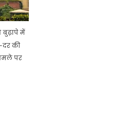
ढ़ापे में
दर-दर की
मामले पर