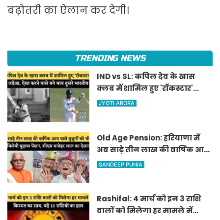
बढ़ोतरी का ऐलान कर देगी।
TRENDING NEWS
IND vs SL: कपिल देव के खास
क्लब में शामिल हुए 'रॉकस्टार'
जडेजा, ऐसा करने वाले बने मात्र
JYOTI ARORA
दूसरे भारतीय
Old Age Pension: हरियाणा में
अब साढ़े तीन लाख की वार्षिक आय
वाले बुजुर्गों को भी मिलेगी बुढ़ापा
SANDEEP PUNIA
पेंशन, सीएम मनोहर लाल का
ऐलान
Rashifal: 4 मार्च को इन 3 राशि
वालों को मिलेगा हर मामले में