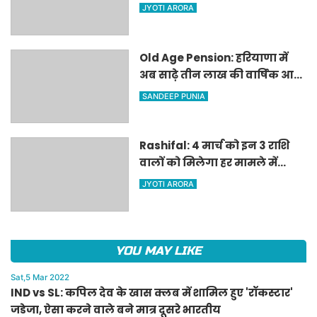
जडेजा, ऐसा करने वाले बने मात्र
JYOTI ARORA
दूसरे भारतीय
Old Age Pension: हरियाणा में
अब साढ़े तीन लाख की वार्षिक आय
वाले बुजुर्गों को भी मिलेगी बुढ़ापा
SANDEEP PUNIA
पेंशन, सीएम मनोहर लाल का
ऐलान
Rashifal: 4 मार्च को इन 3 राशि
वालों को मिलेगा हर मामले में
किस्मत का साथ, पढ़ें 12 राशियों का
JYOTI ARORA
हाल
YOU MAY LIKE
Sat,5 Mar 2022
IND vs SL: कपिल देव के खास क्लब में शामिल हुए 'रॉकस्टार'
जडेजा, ऐसा करने वाले बने मात्र दूसरे भारतीय