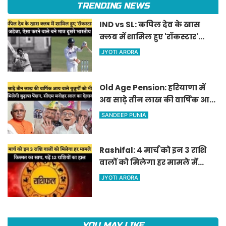
TRENDING NEWS
IND vs SL: कपिल देव के खास
क्लब में शामिल हुए 'रॉकस्टार'
जडेजा, ऐसा करने वाले बने मात्र
JYOTI ARORA
दूसरे भारतीय
Old Age Pension: हरियाणा में
अब साढ़े तीन लाख की वार्षिक आय
वाले बुजुर्गों को भी मिलेगी बुढ़ापा
SANDEEP PUNIA
पेंशन, सीएम मनोहर लाल का
ऐलान
Rashifal: 4 मार्च को इन 3 राशि
वालों को मिलेगा हर मामले में
किस्मत का साथ, पढ़ें 12 राशियों का
JYOTI ARORA
हाल
YOU MAY LIKE