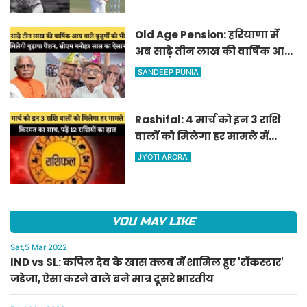
Old Age Pension: हरियाणा में
अब साढ़े तीन लाख की वार्षिक आय
वाले बुजुर्गों को भी मिलेगी बुढ़ापा
SANDEEP PUNIA
पेंशन, सीएम मनोहर लाल का
ऐलान
Rashifal: 4 मार्च को इन 3 राशि
वालों को मिलेगा हर मामले में
किस्मत का साथ, पढ़ें 12 राशियों का
JYOTI ARORA
हाल
YOU MAY LIKE
Sat,5 Mar 2022
IND vs SL: कपिल देव के खास क्लब में शामिल हुए 'रॉकस्टार'
जडेजा, ऐसा करने वाले बने मात्र दूसरे भारतीय