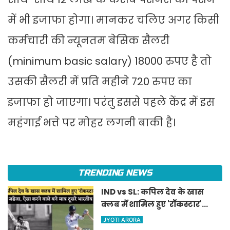
में भी इजाफा होगा। मानकर चलिए अगर किसी
कर्मचारी की न्यूनतम बेसिक सैलरी
(minimum basic salary) 18000 रुपए है तो
उसकी सैलरी में प्रति महीने 720 रुपए का
इजाफा हो जाएगा। परंतु इससे पहले केंद्र में इस
महंगाई भत्ते पर मोहर लगनी बाकी है।
TRENDING NEWS
IND vs SL: कपिल देव के खास
क्लब में शामिल हुए 'रॉकस्टार'
जडेजा, ऐसा करने वाले बने मात्र
JYOTI ARORA
दूसरे भारतीय