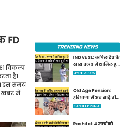
ंक FD
TRENDING NEWS
IND vs SL: कपिल देव के
खास क्लब में शामिल हुए
ेश विकल्प
'रॉकस्टार' जडेजा, ऐसा
JYOTI ARORA
रता है।
करने वाले बने मात्र दूसरे
है। इस समय
भारतीय
Old Age Pension:
 खबर में
हरियाणा में अब साढ़े तीन
लाख की वार्षिक आय
SANDEEP PUNIA
वाले बुजुर्गों को भी
मिलेगी बुढ़ापा पेंशन,
Rashifal: 4 मार्च को
सीएम मनोहर लाल का