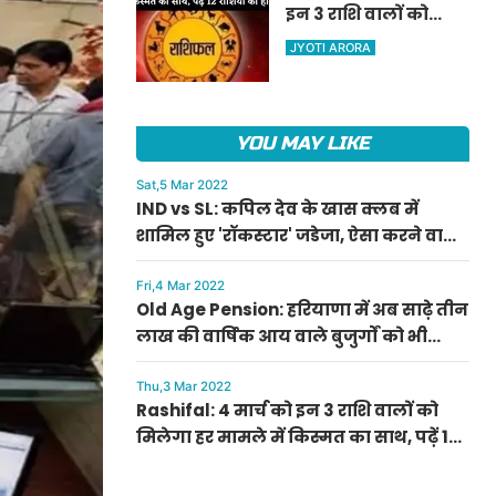
इन 3 राशि वालों को
ऐलान
मिलेगा हर मामले में
JYOTI ARORA
किस्मत का साथ, पढ़ें 12
राशियों का हाल
YOU MAY LIKE
Sat,5 Mar 2022
IND vs SL: कपिल देव के खास क्लब में
शामिल हुए 'रॉकस्टार' जडेजा, ऐसा करने वाले
बने मात्र दूसरे भारतीय
Fri,4 Mar 2022
Old Age Pension: हरियाणा में अब साढ़े तीन
लाख की वार्षिक आय वाले बुजुर्गों को भी
मिलेगी बुढ़ापा पेंशन, सीएम मनोहर लाल का
ऐलान
Thu,3 Mar 2022
Rashifal: 4 मार्च को इन 3 राशि वालों को
मिलेगा हर मामले में किस्मत का साथ, पढ़ें 12
राशियों का हाल