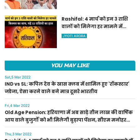
पेंशन, सीएम मनोहर लाल का
ऐलान
Rashifal: 4 मार्च को इन 3 राशि
वालों को मिलेगा हर मामले में
किस्मत का साथ, पढ़ें 12 राशियों का
JYOTI ARORA
हाल
YOU MAY LIKE
Sat,5 Mar 2022
IND vs SL: कपिल देव के खास क्लब में शामिल हुए 'रॉकस्टार'
जडेजा, ऐसा करने वाले बने मात्र दूसरे भारतीय
Fri,4 Mar 2022
Old Age Pension: हरियाणा में अब साढ़े तीन लाख की वार्षिक
आय वाले बुजुर्गों को भी मिलेगी बुढ़ापा पेंशन, सीएम मनोहर
लाल का ऐलान
Thu,3 Mar 2022