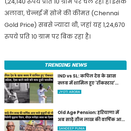
1,24,140 रुपये प्रति 10 ग्राम पर चल रही है। इसके
अलावा, चेन्नई में सोने की कीमत (Chennai
Gold Price) सबसे ज्यादा थी, जहां यह 1,24,670
रुपये प्रति 10 ग्राम पर बिक रहा है।
TRENDING NEWS
IND vs SL: कपिल देव के खास
क्लब में शामिल हुए 'रॉकस्टार'
जडेजा, ऐसा करने वाले बने मात्र
JYOTI ARORA
दूसरे भारतीय
Old Age Pension: हरियाणा में
अब साढ़े तीन लाख की वार्षिक आय
वाले बुजुर्गों को भी मिलेगी बुढ़ापा
SANDEEP PUNIA