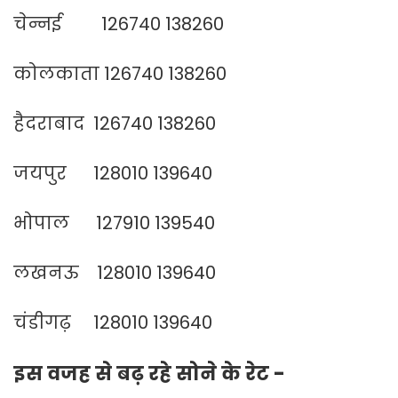
चेन्नई 126740 138260
कोलकाता 126740 138260
हैदराबाद 126740 138260
जयपुर 128010 139640
भोपाल 127910 139540
लखनऊ 128010 139640
चंडीगढ़ 128010 139640
इस वजह से बढ़ रहे सोने के रेट -