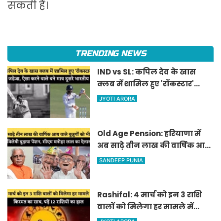
सकती हैं।
TRENDING NEWS
IND vs SL: कपिल देव के खास
क्लब में शामिल हुए 'रॉकस्टार'
जडेजा, ऐसा करने वाले बने मात्र
JYOTI ARORA
दूसरे भारतीय
Old Age Pension: हरियाणा में
अब साढ़े तीन लाख की वार्षिक आय
वाले बुजुर्गों को भी मिलेगी बुढ़ापा
SANDEEP PUNIA
पेंशन, सीएम मनोहर लाल का
ऐलान
Rashifal: 4 मार्च को इन 3 राशि
वालों को मिलेगा हर मामले में
किस्मत का साथ, पढ़ें 12 राशियों का