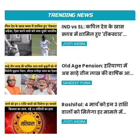
TRENDING NEWS
IND vs SL: कपिल देव के खास
क्लब में शामिल हुए 'रॉकस्टार'
जडेजा, ऐसा करने वाले बने मात्र
JYOTI ARORA
दूसरे भारतीय
Old Age Pension: हरियाणा में
अब साढ़े तीन लाख की वार्षिक आय
वाले बुजुर्गों को भी मिलेगी बुढ़ापा
SANDEEP PUNIA
पेंशन, सीएम मनोहर लाल का
ऐलान
Rashifal: 4 मार्च को इन 3 राशि
वालों को मिलेगा हर मामले में
किस्मत का साथ, पढ़ें 12 राशियों का
JYOTI ARORA
हाल