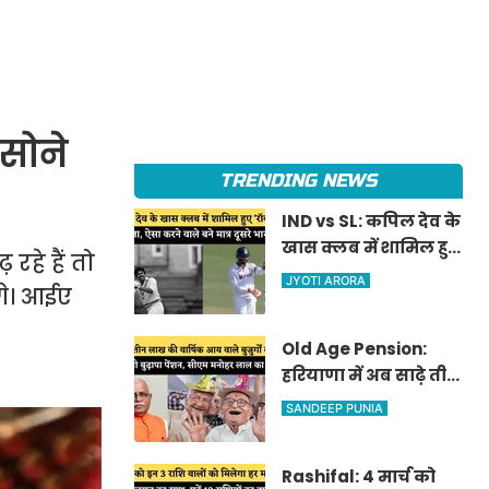
 सोने
TRENDING NEWS
IND vs SL: कपिल देव के
खास क्लब में शामिल हुए
रहे हैं तो
'रॉकस्टार' जडेजा, ऐसा
JYOTI ARORA
ंगे। आईए
करने वाले बने मात्र दूसरे
भारतीय
Old Age Pension:
हरियाणा में अब साढ़े तीन
लाख की वार्षिक आय
SANDEEP PUNIA
वाले बुजुर्गों को भी
मिलेगी बुढ़ापा पेंशन,
Rashifal: 4 मार्च को
सीएम मनोहर लाल का