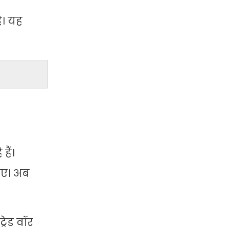
ै। यह
हैं।
गए। अब
रेड वॉर