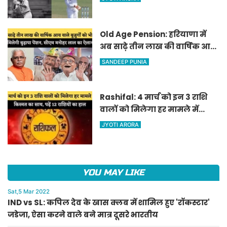
दूसरे भारतीय
Old Age Pension: हरियाणा में
अब साढ़े तीन लाख की वार्षिक आय
वाले बुजुर्गों को भी मिलेगी बुढ़ापा
SANDEEP PUNIA
पेंशन, सीएम मनोहर लाल का
ऐलान
Rashifal: 4 मार्च को इन 3 राशि
वालों को मिलेगा हर मामले में
किस्मत का साथ, पढ़ें 12 राशियों का
JYOTI ARORA
हाल
YOU MAY LIKE
Sat,5 Mar 2022
IND vs SL: कपिल देव के खास क्लब में शामिल हुए 'रॉकस्टार'
जडेजा, ऐसा करने वाले बने मात्र दूसरे भारतीय