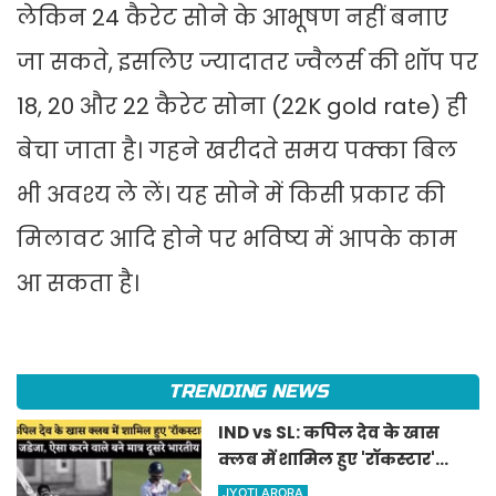
लेकिन 24 कैरेट सोने के आभूषण नहीं बनाए
जा सकते, इसलिए ज्यादातर ज्वैलर्स की शॉप पर
18, 20 और 22 कैरेट सोना (22K gold rate) ही
बेचा जाता है। गहने खरीदते समय पक्का बिल
भी अवश्य ले लें। यह सोने में किसी प्रकार की
मिलावट आदि होने पर भविष्य में आपके काम
आ सकता है।
TRENDING NEWS
IND vs SL: कपिल देव के खास
क्लब में शामिल हुए 'रॉकस्टार'
जडेजा, ऐसा करने वाले बने मात्र
JYOTI ARORA