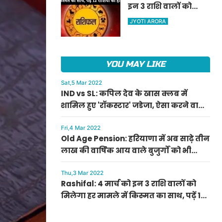
इन 3 राशि वालों को
ऐलान
मिलेगा हर मामले में
JYOTI ARORA
किस्मत का साथ, पढ़ें 12
राशियों का हाल
YOU MAY LIKE
Sat,5 Mar 2022
IND vs SL: कपिल देव के खास क्लब में
शामिल हुए 'रॉकस्टार' जडेजा, ऐसा करने वाले
बने मात्र दूसरे भारतीय
Fri,4 Mar 2022
Old Age Pension: हरियाणा में अब साढ़े तीन
लाख की वार्षिक आय वाले बुजुर्गों को भी
मिलेगी बुढ़ापा पेंशन, सीएम मनोहर लाल का
ऐलान
Thu,3 Mar 2022
Rashifal: 4 मार्च को इन 3 राशि वालों को
मिलेगा हर मामले में किस्मत का साथ, पढ़ें 12
राशियों का हाल