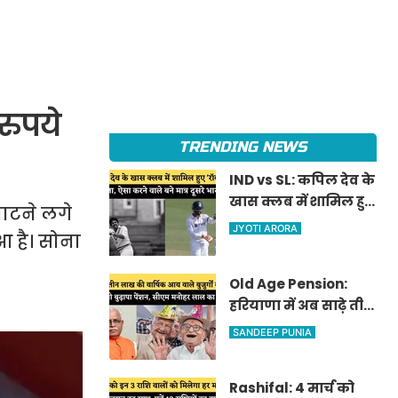
रुपये
TRENDING NEWS
IND vs SL: कपिल देव के
खास क्लब में शामिल हुए
चाटने लगे
'रॉकस्टार' जडेजा, ऐसा
JYOTI ARORA
आ है। सोना
करने वाले बने मात्र दूसरे
भारतीय
Old Age Pension:
हरियाणा में अब साढ़े तीन
लाख की वार्षिक आय
SANDEEP PUNIA
वाले बुजुर्गों को भी
मिलेगी बुढ़ापा पेंशन,
Rashifal: 4 मार्च को
सीएम मनोहर लाल का