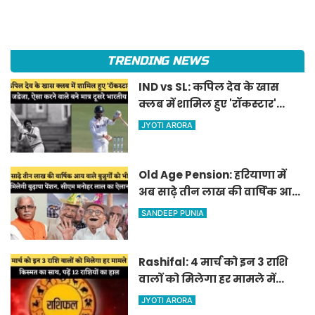
TRENDING NEWS
IND vs SL: कपिल देव के खास
क्लब में शामिल हुए 'रॉकस्टार'
जडेजा, ऐसा करने वाले बने मात्र
JYOTI ARORA
दूसरे भारतीय
Old Age Pension: हरियाणा में
अब साढ़े तीन लाख की वार्षिक आय
वाले बुजुर्गों को भी मिलेगी बुढ़ापा
SANDEEP PUNIA
पेंशन, सीएम मनोहर लाल का
ऐलान
Rashifal: 4 मार्च को इन 3 राशि
वालों को मिलेगा हर मामले में
किस्मत का साथ, पढ़ें 12 राशियों का
JYOTI ARORA
हाल