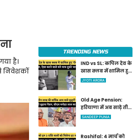
ोना
TRENDING NEWS
गया है।
IND vs SL: कपिल देव के
े निवेशकों
खास क्लब में शामिल हुए
'रॉकस्टार' जडेजा, ऐसा
JYOTI ARORA
करने वाले बने मात्र दूसरे
भारतीय
Old Age Pension:
हरियाणा में अब साढ़े तीन
लाख की वार्षिक आय
SANDEEP PUNIA
वाले बुजुर्गों को भी
मिलेगी बुढ़ापा पेंशन,
Rashifal: 4 मार्च को
सीएम मनोहर लाल का