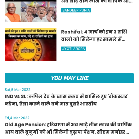
अब साढ़े तीन लाख की वार्षिक आय
वाले बुजुर्गों को भी मिलेगी बुढ़ापा
SANDEEP PUNIA
पेंशन, सीएम मनोहर लाल का
ऐलान
Rashifal: 4 मार्च को इन 3 राशि
वालों को मिलेगा हर मामले में
किस्मत का साथ, पढ़ें 12 राशियों का
JYOTI ARORA
हाल
YOU MAY LIKE
Sat,5 Mar 2022
IND vs SL: कपिल देव के खास क्लब में शामिल हुए 'रॉकस्टार'
जडेजा, ऐसा करने वाले बने मात्र दूसरे भारतीय
Fri,4 Mar 2022
Old Age Pension: हरियाणा में अब साढ़े तीन लाख की वार्षिक
आय वाले बुजुर्गों को भी मिलेगी बुढ़ापा पेंशन, सीएम मनोहर