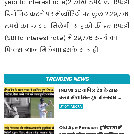
year fd interest rate)2 लाख रुपये की एफडी
डिपॉजिट करने पर मैच्यॉरिटी पर कुल 2,29,776
रुपये का फायदा मिलेगी। ग्राहको की इस एफडी
(SBI fd interest rate) में 29,776 रुपये का
फिक्स ब्याज मिलेगा। इसके साथ ही
TRENDING NEWS
IND vs SL: कपिल देव के खास
क्लब में शामिल हुए 'रॉकस्टार'
जडेजा, ऐसा करने वाले बने मात्र
JYOTI ARORA
दूसरे भारतीय
Old Age Pension: हरियाणा में