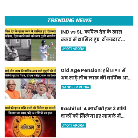
TRENDING NEWS
IND vs SL: कपिल देव के खास
क्लब में शामिल हुए 'रॉकस्टार'
जडेजा, ऐसा करने वाले बने मात्र
JYOTI ARORA
दूसरे भारतीय
Old Age Pension: हरियाणा में
अब साढ़े तीन लाख की वार्षिक आय
वाले बुजुर्गों को भी मिलेगी बुढ़ापा
SANDEEP PUNIA
पेंशन, सीएम मनोहर लाल का
ऐलान
Rashifal: 4 मार्च को इन 3 राशि
वालों को मिलेगा हर मामले में
किस्मत का साथ, पढ़ें 12 राशियों का
JYOTI ARORA
हाल