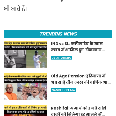
भी आते हैं।
TRENDING NEWS
IND vs SL: कपिल देव के खास
क्लब में शामिल हुए 'रॉकस्टार'
जडेजा, ऐसा करने वाले बने मात्र
JYOTI ARORA
दूसरे भारतीय
Old Age Pension: हरियाणा में
अब साढ़े तीन लाख की वार्षिक आय
वाले बुजुर्गों को भी मिलेगी बुढ़ापा
SANDEEP PUNIA
पेंशन, सीएम मनोहर लाल का
ऐलान
Rashifal: 4 मार्च को इन 3 राशि
वालों को मिलेगा हर मामले में