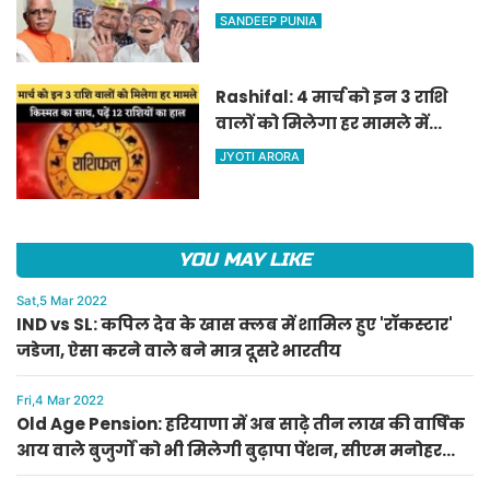
वाले बुजुर्गों को भी मिलेगी बुढ़ापा
SANDEEP PUNIA
पेंशन, सीएम मनोहर लाल का
ऐलान
Rashifal: 4 मार्च को इन 3 राशि
वालों को मिलेगा हर मामले में
किस्मत का साथ, पढ़ें 12 राशियों का
JYOTI ARORA
हाल
YOU MAY LIKE
Sat,5 Mar 2022
IND vs SL: कपिल देव के खास क्लब में शामिल हुए 'रॉकस्टार'
जडेजा, ऐसा करने वाले बने मात्र दूसरे भारतीय
Fri,4 Mar 2022
Old Age Pension: हरियाणा में अब साढ़े तीन लाख की वार्षिक
आय वाले बुजुर्गों को भी मिलेगी बुढ़ापा पेंशन, सीएम मनोहर
लाल का ऐलान