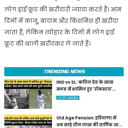
लोग ड्राई फ्रूट की खरीदारी ज्यादा करते हैं। आम
दिनों में काजू, बादाम और किशमिश ही खरीदा
जाता है, लेकिन त्योहार के दिनों में लोग ड्राई
फ्रूट की थाली खरीदकर ले जाते हैं।
TRENDING NEWS
IND vs SL: कपिल देव के खास
क्लब में शामिल हुए 'रॉकस्टार'
जडेजा, ऐसा करने वाले बने मात्र
JYOTI ARORA
दूसरे भारतीय
Old Age Pension: हरियाणा में
अब साढ़े तीन लाख की वार्षिक आय