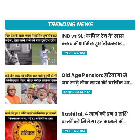
TRENDING NEWS
IND vs SL: कपिल देव के खास
क्लब में शामिल हुए 'रॉकस्टार'
जडेजा, ऐसा करने वाले बने मात्र
JYOTI ARORA
दूसरे भारतीय
Old Age Pension: हरियाणा में
अब साढ़े तीन लाख की वार्षिक आय
वाले बुजुर्गों को भी मिलेगी बुढ़ापा
SANDEEP PUNIA
पेंशन, सीएम मनोहर लाल का
ऐलान
Rashifal: 4 मार्च को इन 3 राशि
वालों को मिलेगा हर मामले में
किस्मत का साथ, पढ़ें 12 राशियों का
JYOTI ARORA
हाल