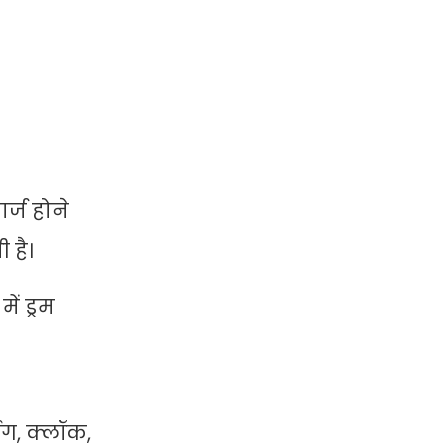
र्ज होने
 है।
ें ड्रम
िंग, क्लॉक,