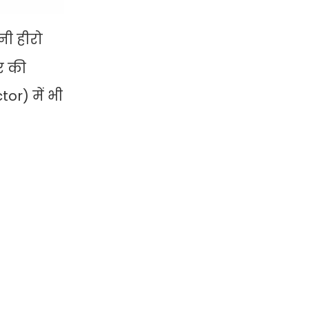
नी हीरो
टर की
or) में भी