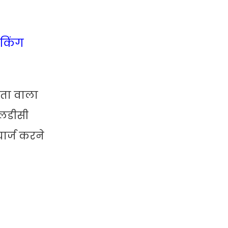
ुकिंग
मता वाला
एलडीसी
ार्ज करने