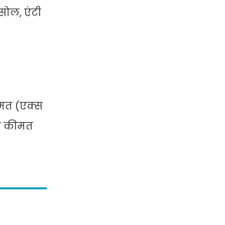
सोल, एंटी
ीमत (एक्स
ोड कीमत