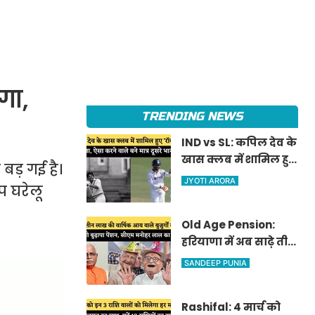
गा,
TRENDING NEWS
IND vs SL: कपिल देव के
खास क्लब में शामिल हुए
 बड़ गई है।
'रॉकस्टार' जडेजा, ऐसा
JYOTI ARORA
प घरेलू
करने वाले बने मात्र दूसरे
भारतीय
Old Age Pension:
हरियाणा में अब साढ़े तीन
लाख की वार्षिक आय
SANDEEP PUNIA
वाले बुजुर्गों को भी
मिलेगी बुढ़ापा पेंशन,
Rashifal: 4 मार्च को
सीएम मनोहर लाल का