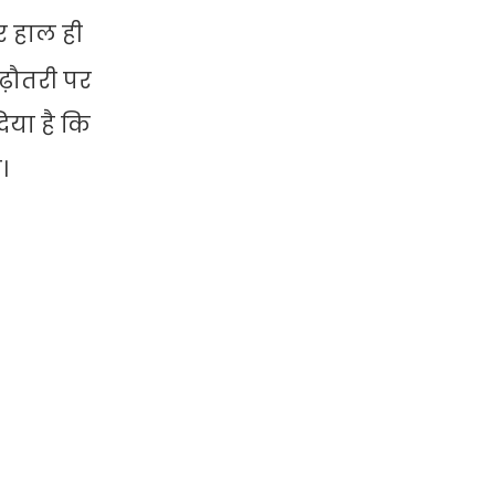
र हाल ही
 बढ़ौतरी पर
िया है कि
।