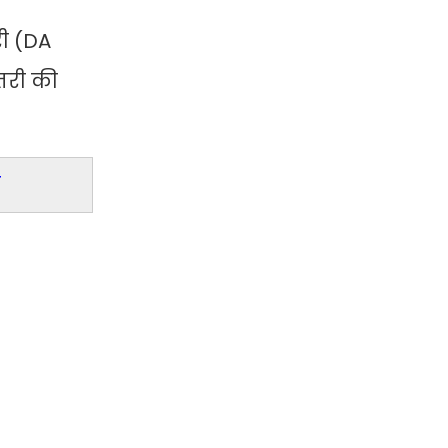
री (DA
तरी की
म