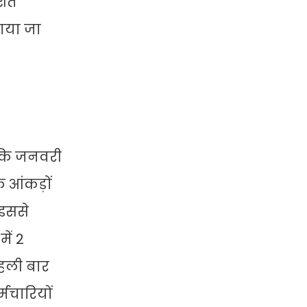
िशत
राया जा
ै कि जनवरी
े आंकड़ों
 इससे
ें 2
पहली बार
्मचारियों