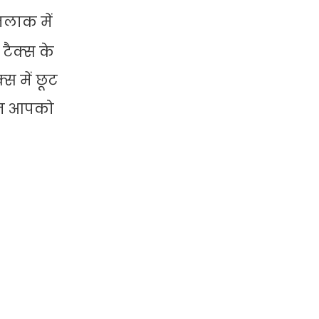
तलाक में
टैक्‍स के
‍स में छूट
 आज आपको