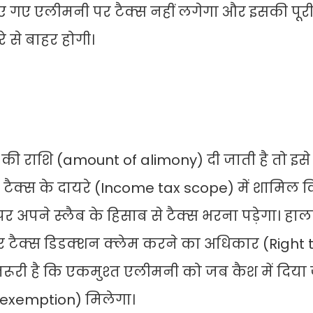
गए एलीमनी पर टैक्‍स नहीं लगेगा और इसकी पूरी
 से बाहर होगी।
ी राशि (amount of alimony) दी जाती है तो इसे रेव
टैक्‍स के दायरे (Income tax scope) में शामिल 
 अपने स्‍लैब के हिसाब से टैक्‍स भरना पड़ेगा। हाल
 टैक्‍स डिडक्‍शन क्‍लेम करने का अधिकार (Right 
रूरी है कि एकमुश्‍त एलीमनी को जब कैश में दिया
x exemption) मिलेगा।