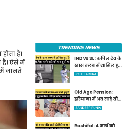
TRENDING NEWS
 होता है।
IND vs SL: कपिल देव के
ै। ऐसे में
खास क्लब में शामिल हुए
में जानते
'रॉकस्टार' जडेजा, ऐसा
JYOTI ARORA
करने वाले बने मात्र दूसरे
भारतीय
Old Age Pension:
हरियाणा में अब साढ़े तीन
लाख की वार्षिक आय
SANDEEP PUNIA
वाले बुजुर्गों को भी
मिलेगी बुढ़ापा पेंशन,
Rashifal: 4 मार्च को
सीएम मनोहर लाल का