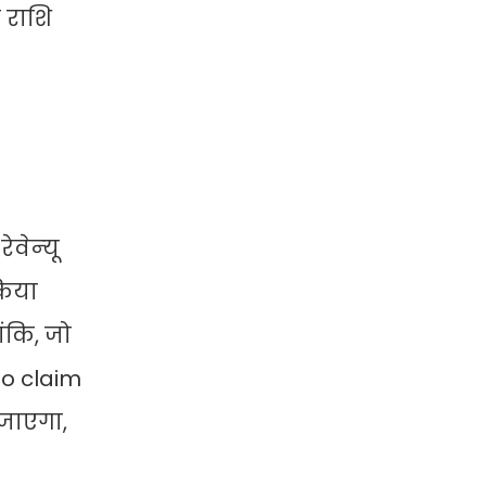
 राशि
ेन्‍यू
किया
ांकि, जो
to claim
 जाएगा,