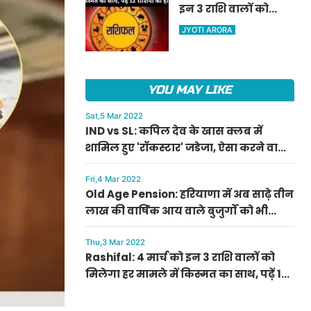
इन 3 राशि वालों को
ऐलान
मिलेगा हर मामले में
JYOTI ARORA
किस्मत का साथ, पढ़ें 12
राशियों का हाल
YOU MAY LIKE
Sat,5 Mar 2022
IND vs SL: कपिल देव के खास क्लब में
शामिल हुए 'रॉकस्टार' जडेजा, ऐसा करने वाले
बने मात्र दूसरे भारतीय
Fri,4 Mar 2022
Old Age Pension: हरियाणा में अब साढ़े तीन
लाख की वार्षिक आय वाले बुजुर्गों को भी
मिलेगी बुढ़ापा पेंशन, सीएम मनोहर लाल का
ऐलान
Thu,3 Mar 2022
Rashifal: 4 मार्च को इन 3 राशि वालों को
मिलेगा हर मामले में किस्मत का साथ, पढ़ें 12
राशियों का हाल