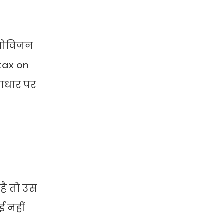
्रोविजन
(tax on
 आधार पर
है तो उस
ई नहीं