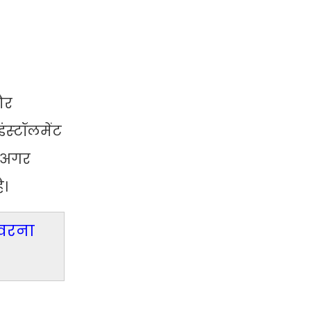
ौर
स्‍टॉलमेंट
। अगर
ै।
 वरना